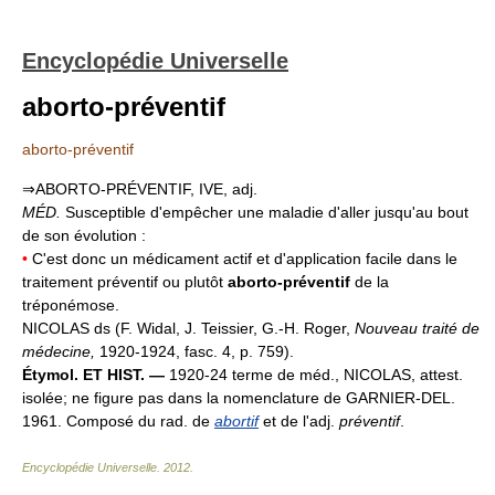
Encyclopédie Universelle
aborto-préventif
aborto-préventif
⇒ABORTO-PRÉVENTIF, IVE, adj.
MÉD.
Susceptible d'empêcher une maladie d'aller jusqu'au bout
de son évolution :
•
C'est donc un médicament actif et d'application facile dans le
traitement préventif ou plutôt
aborto-préventif
de la
tréponémose.
NICOLAS ds (F. Widal, J. Teissier, G.-H. Roger,
Nouveau traité de
médecine,
1920-1924, fasc. 4, p. 759).
Étymol. ET HIST. —
1920-24 terme de méd., NICOLAS, attest.
isolée; ne figure pas dans la nomenclature de GARNIER-DEL.
1961. Composé du rad. de
abortif
et de l'adj.
préventif
.
Encyclopédie Universelle
.
2012
.