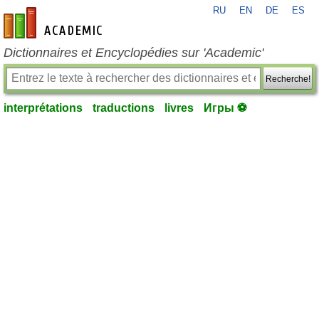
RU
EN
DE
ES
fr-academic.com
Dictionnaires et Encyclopédies sur 'Academic'
Recherche!
interprétations
traductions
livres
Игры ⚽